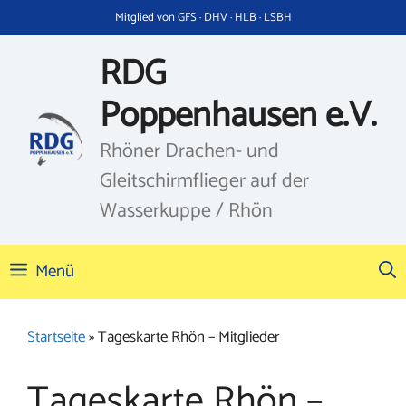
Zum
Mitglied von GFS · DHV · HLB · LSBH
Inhalt
springen
RDG
Poppenhausen e.V.
Rhöner Drachen- und
Gleitschirmflieger auf der
Wasserkuppe / Rhön
Menü
Startseite
»
Tageskarte Rhön – Mitglieder
Tageskarte Rhön –