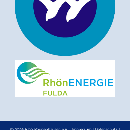
© 2026 RDG Poppenhausen e.V. |
Impressum
|
Datenschutz
|