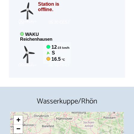
Wasserkuppe/Rhön
+
−