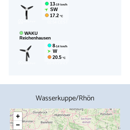
Wasserkuppe/Rhön
+
−