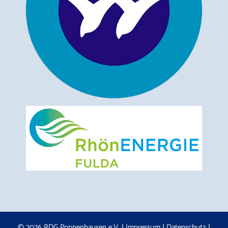
© 2026 RDG Poppenhausen e.V. |
Impressum
|
Datenschutz
|