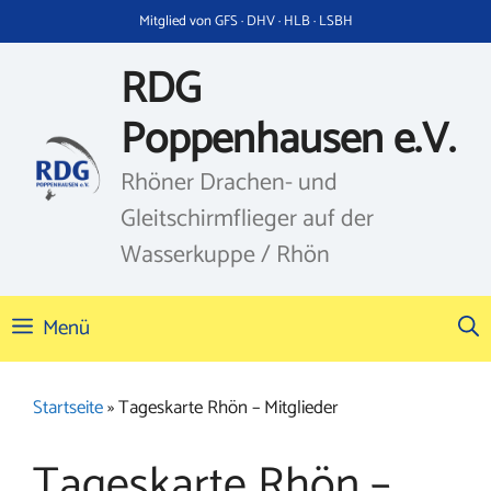
Zum
Mitglied von GFS · DHV · HLB · LSBH
Inhalt
springen
RDG
Poppenhausen e.V.
Rhöner Drachen- und
Gleitschirmflieger auf der
Wasserkuppe / Rhön
Menü
Startseite
»
Tageskarte Rhön – Mitglieder
Tageskarte Rhön –