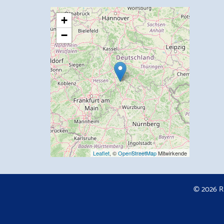
+
−
Leaflet
, ©
OpenStreetMap
Mitwirkende
© 2026 R