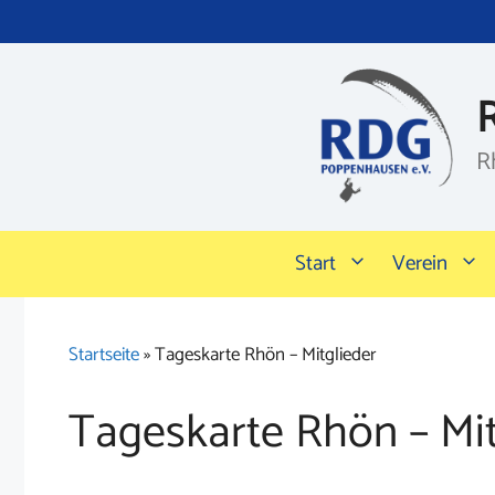
Zum
Inhalt
springen
R
Start
Verein
Startseite
»
Tageskarte Rhön – Mitglieder
Tageskarte Rhön – Mit