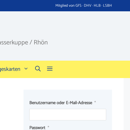
Mitglied von GFS · DHV · HLB · LSBH
asserkuppe / Rhön
geskarten
Benutzername oder E-Mail-Adresse
*
Passwort
*