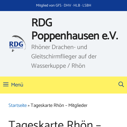
Zum
Mitglied von GFS · DHV · HLB · LSBH
Inhalt
springen
RDG
Poppenhausen e.V.
Rhöner Drachen- und
Gleitschirmflieger auf der
Wasserkuppe / Rhön
Menü
Startseite
»
Tageskarte Rhön – Mitglieder
Tageskarte Rhön –