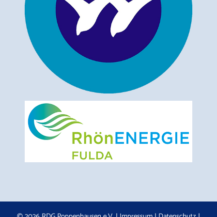
© 2026 RDG Poppenhausen e.V. |
Impressum
|
Datenschutz
|