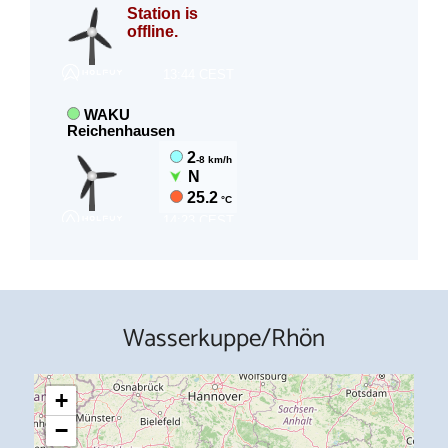
Wasserkuppe/Rhön
+
−