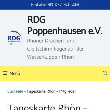
Zum
Mitglied von GFS · DHV · HLB · LSBH
Inhalt
springen
RDG
Poppenhausen e.V.
Rhöner Drachen- und
Gleitschirmflieger auf der
Wasserkuppe / Rhön
Menü
Startseite
»
Tageskarte Rhön – Mitglieder
Tageskarte Rhön –