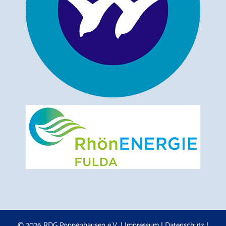
© 2026 RDG Poppenhausen e.V. |
Impressum
|
Datenschutz
|