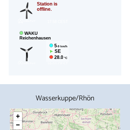
Wasserkuppe/Rhön
+
−