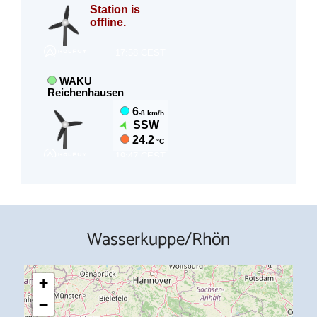
Wasserkuppe/Rhön
+
−