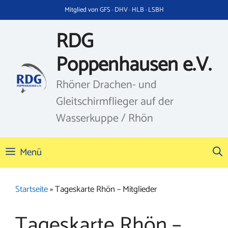
Zum
Mitglied von GFS · DHV · HLB · LSBH
Inhalt
springen
RDG
Poppenhausen e.V.
Rhöner Drachen- und
Gleitschirmflieger auf der
Wasserkuppe / Rhön
Menü
Startseite
»
Tageskarte Rhön – Mitglieder
Tageskarte Rhön –