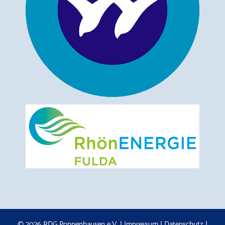
© 2026 RDG Poppenhausen e.V. |
Impressum
|
Datenschutz
|