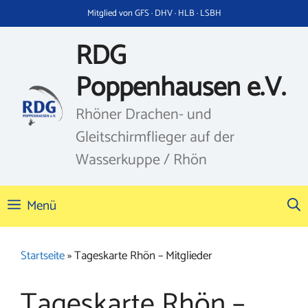
Zum
Mitglied von GFS · DHV · HLB · LSBH
Inhalt
springen
RDG
Poppenhausen e.V.
Rhöner Drachen- und
Gleitschirmflieger auf der
Wasserkuppe / Rhön
Menü
Startseite
»
Tageskarte Rhön – Mitglieder
Tageskarte Rhön –