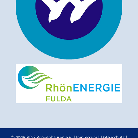
© 2026 RDG Poppenhausen e.V. |
Impressum
|
Datenschutz
|