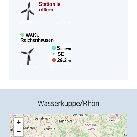
Wasserkuppe/Rhön
+
−