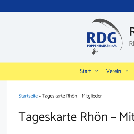
Zum
Inhalt
springen
R
Start
Verein
Startseite
»
Tageskarte Rhön – Mitglieder
Tageskarte Rhön – Mit