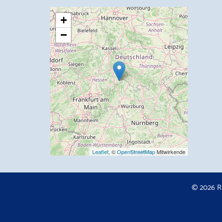
+
−
Leaflet
, ©
OpenStreetMap
Mitwirkende
© 2026 R