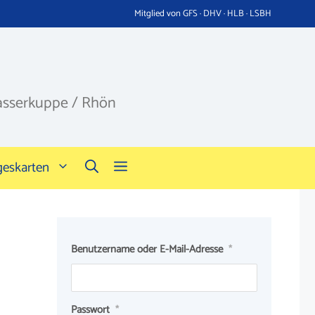
Mitglied von GFS · DHV · HLB · LSBH
asserkuppe / Rhön
geskarten
Benutzername oder E-Mail-Adresse
*
Passwort
*