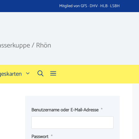
Mitglied von GFS · DHV · HLB · LSBH
asserkuppe / Rhön
geskarten
Benutzername oder E-Mail-Adresse
*
Passwort
*