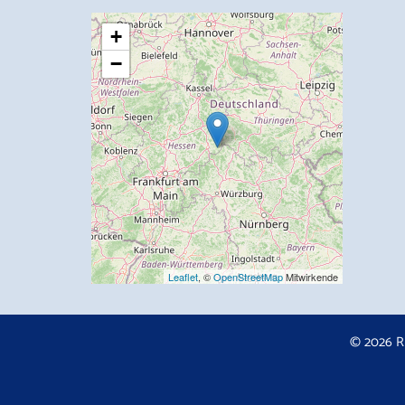
+
−
Leaflet
, ©
OpenStreetMap
Mitwirkende
© 2026 R