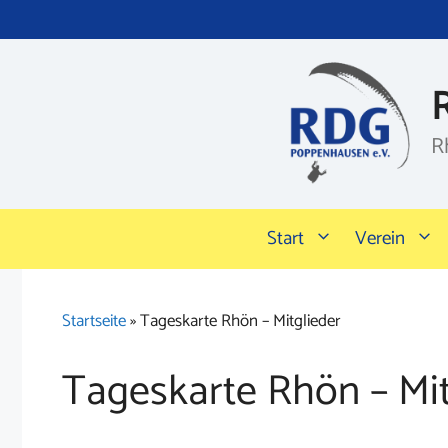
Zum
Inhalt
springen
R
Start
Verein
Startseite
»
Tageskarte Rhön – Mitglieder
Tageskarte Rhön – Mit