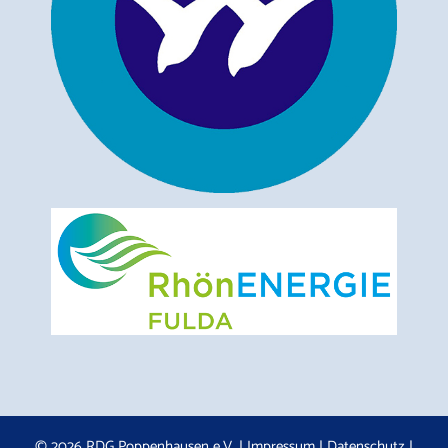
© 2026 RDG Poppenhausen e.V. |
Impressum
|
Datenschutz
|