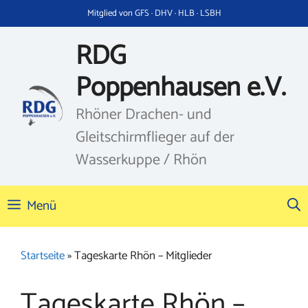
Zum
Mitglied von GFS · DHV · HLB · LSBH
Inhalt
springen
RDG
Poppenhausen e.V.
Rhöner Drachen- und
Gleitschirmflieger auf der
Wasserkuppe / Rhön
Menü
Startseite
»
Tageskarte Rhön – Mitglieder
Tageskarte Rhön –