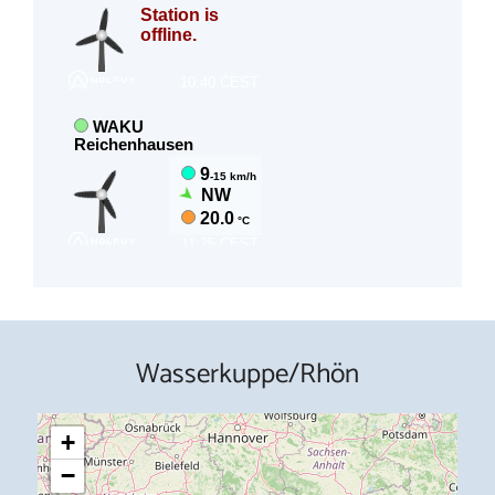
Wasserkuppe/Rhön
+
−