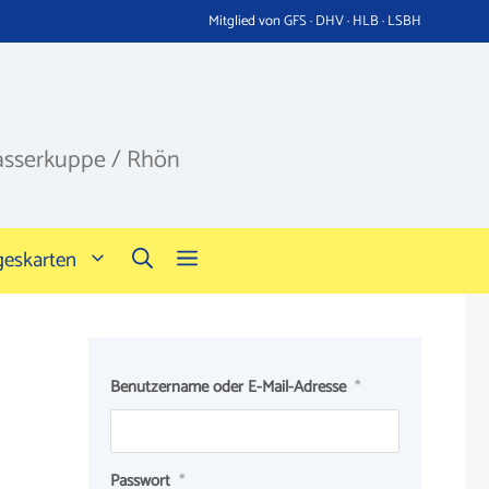
Mitglied von GFS · DHV · HLB · LSBH
asserkuppe / Rhön
geskarten
Benutzername oder E-Mail-Adresse
*
Passwort
*