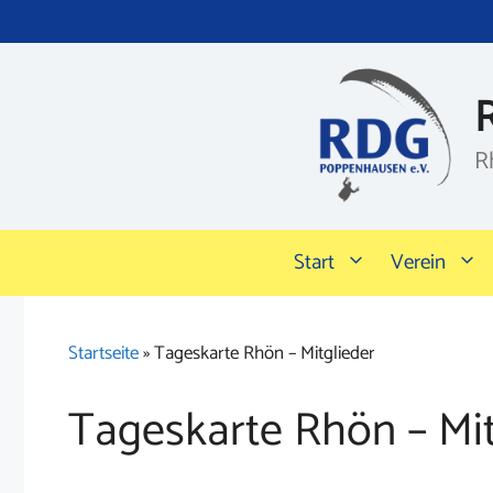
Zum
Inhalt
springen
R
Start
Verein
Startseite
»
Tageskarte Rhön – Mitglieder
Tageskarte Rhön – Mit