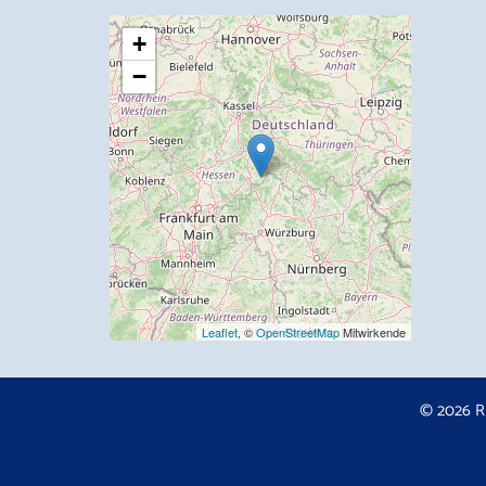
+
−
Leaflet
, ©
OpenStreetMap
Mitwirkende
© 2026 R