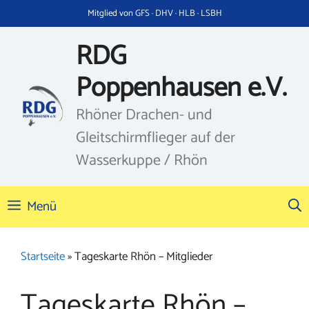
Zum
Mitglied von GFS · DHV · HLB · LSBH
Inhalt
springen
RDG
Poppenhausen e.V.
Rhöner Drachen- und
Gleitschirmflieger auf der
Wasserkuppe / Rhön
Menü
Startseite
»
Tageskarte Rhön – Mitglieder
Tageskarte Rhön –