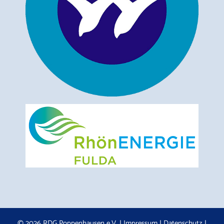
© 2026 RDG Poppenhausen e.V. |
Impressum
|
Datenschutz
|