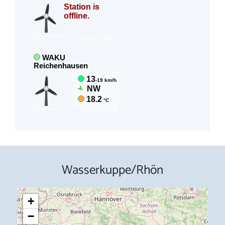
Wasserkuppe/Rhön
+
−