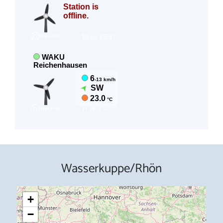
Wasserkuppe/Rhön
+
−