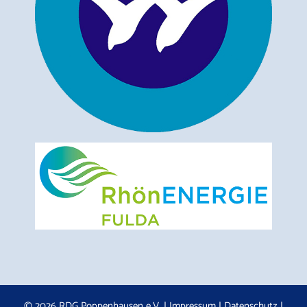
© 2026 RDG Poppenhausen e.V. |
Impressum
|
Datenschutz
|