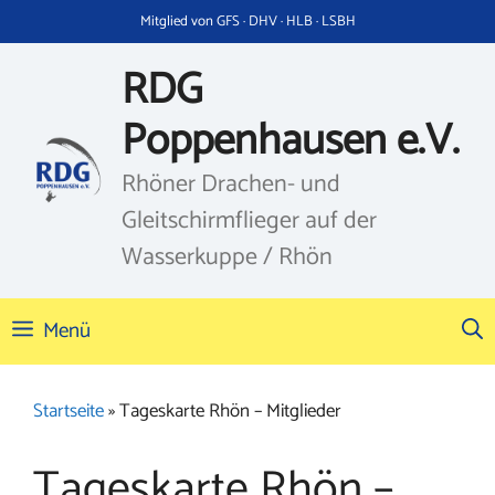
Zum
Mitglied von GFS · DHV · HLB · LSBH
Inhalt
springen
RDG
Poppenhausen e.V.
Rhöner Drachen- und
Gleitschirmflieger auf der
Wasserkuppe / Rhön
Menü
Startseite
»
Tageskarte Rhön – Mitglieder
Tageskarte Rhön –