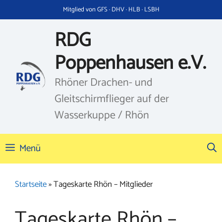
Zum
Mitglied von GFS · DHV · HLB · LSBH
Inhalt
springen
RDG
Poppenhausen e.V.
Rhöner Drachen- und
Gleitschirmflieger auf der
Wasserkuppe / Rhön
Menü
Startseite
»
Tageskarte Rhön – Mitglieder
Tageskarte Rhön –