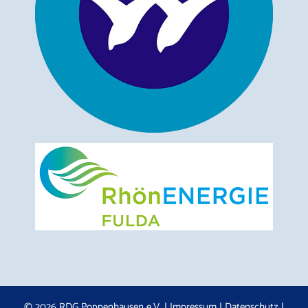
© 2026 RDG Poppenhausen e.V. |
Impressum
|
Datenschutz
|