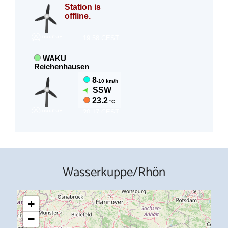
Wasserkuppe/Rhön
+
−