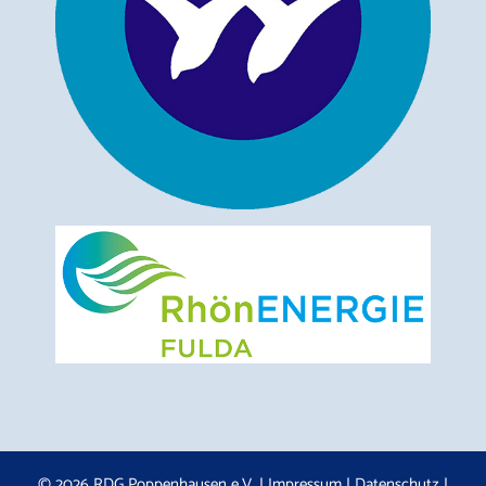
© 2026 RDG Poppenhausen e.V. |
Impressum
|
Datenschutz
|