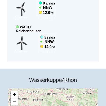
Wasserkuppe/Rhön
+
−