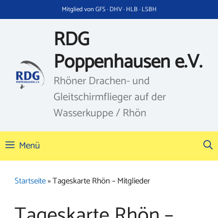
Zum
Mitglied von GFS · DHV · HLB · LSBH
Inhalt
springen
RDG
Poppenhausen e.V.
Rhöner Drachen- und
Gleitschirmflieger auf der
Wasserkuppe / Rhön
Menü
Startseite
»
Tageskarte Rhön – Mitglieder
Tageskarte Rhön –