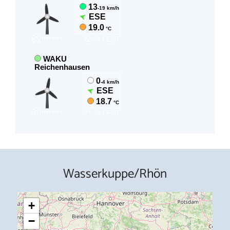
Wasserkuppe/Rhön
+
−