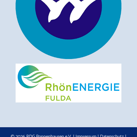
© 2026 RDG Poppenhausen e.V. |
Impressum
|
Datenschutz
|