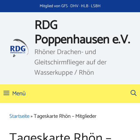
Zum
Mitglied von GFS · DHV · HLB · LSBH
Inhalt
springen
RDG
Poppenhausen e.V.
Rhöner Drachen- und
Gleitschirmflieger auf der
Wasserkuppe / Rhön
Menü
Startseite
»
Tageskarte Rhön – Mitglieder
Tageskarte Rhön –