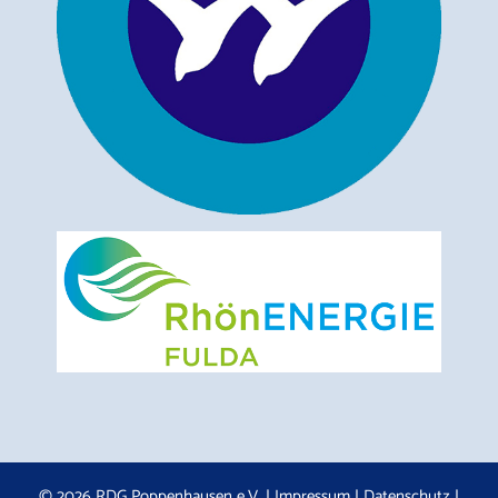
© 2026 RDG Poppenhausen e.V. |
Impressum
|
Datenschutz
|