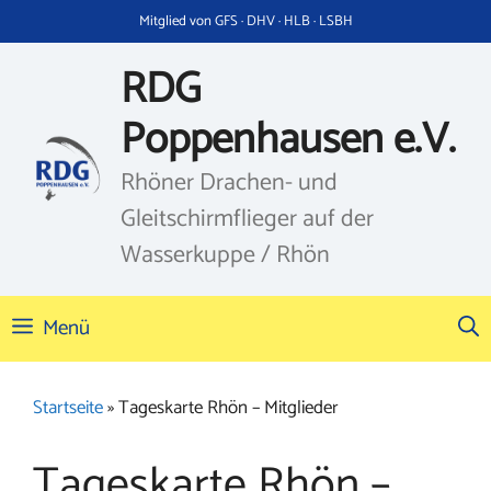
Zum
Mitglied von GFS · DHV · HLB · LSBH
Inhalt
springen
RDG
Poppenhausen e.V.
Rhöner Drachen- und
Gleitschirmflieger auf der
Wasserkuppe / Rhön
Menü
Startseite
»
Tageskarte Rhön – Mitglieder
Tageskarte Rhön –