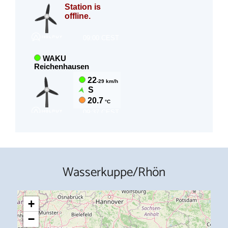
Wasserkuppe/Rhön
+
−