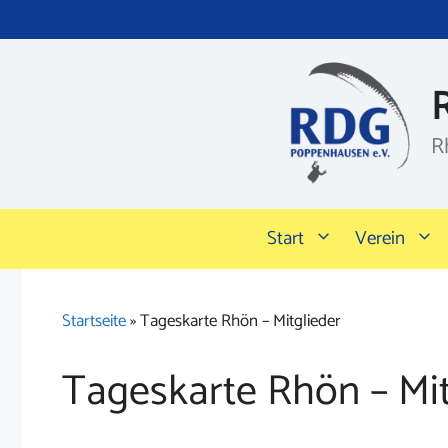
Zum
Inhalt
springen
R
Start
Verein
Startseite
»
Tageskarte Rhön – Mitglieder
Tageskarte Rhön – Mit