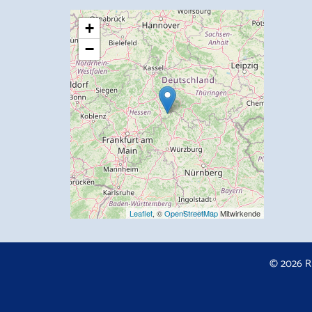
+
−
Leaflet
, ©
OpenStreetMap
Mitwirkende
© 2026 R