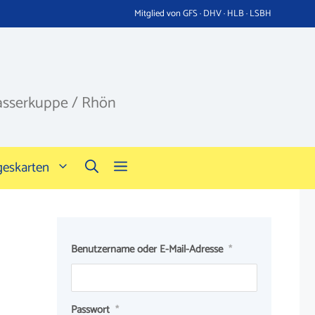
Mitglied von GFS · DHV · HLB · LSBH
asserkuppe / Rhön
geskarten
Benutzername oder E-Mail-Adresse
*
Passwort
*