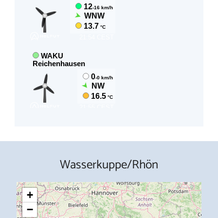
Wasserkuppe/Rhön
+
−