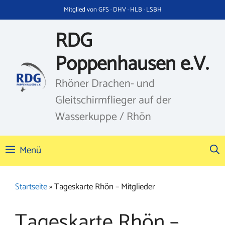
Zum
Mitglied von GFS · DHV · HLB · LSBH
Inhalt
springen
RDG
Poppenhausen e.V.
Rhöner Drachen- und
Gleitschirmflieger auf der
Wasserkuppe / Rhön
Menü
Startseite
»
Tageskarte Rhön – Mitglieder
Tageskarte Rhön –