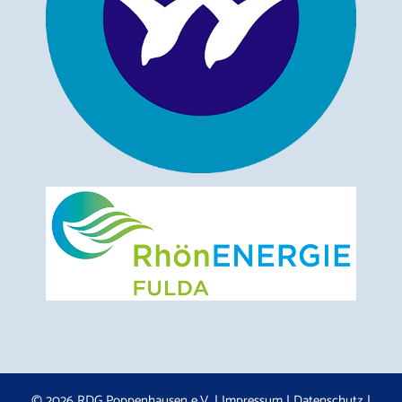
© 2026 RDG Poppenhausen e.V. |
Impressum
|
Datenschutz
|