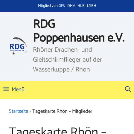
Zum
Mitglied von GFS · DHV · HLB · LSBH
Inhalt
springen
RDG
Poppenhausen e.V.
Rhöner Drachen- und
Gleitschirmflieger auf der
Wasserkuppe / Rhön
Menü
Startseite
»
Tageskarte Rhön – Mitglieder
Tageskarte Rhön –