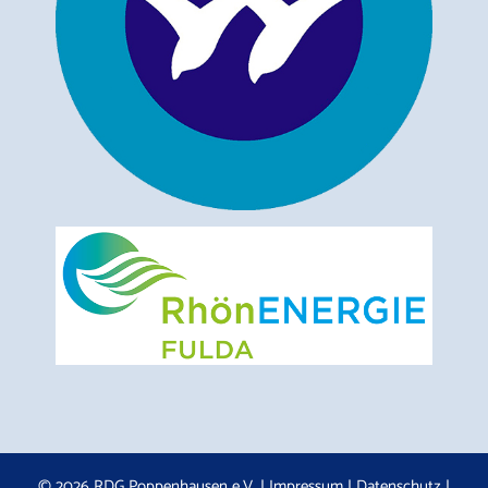
© 2026 RDG Poppenhausen e.V. |
Impressum
|
Datenschutz
|