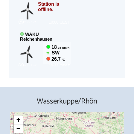
Wasserkuppe/Rhön
+
−