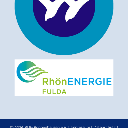
© 2026 RDG Poppenhausen e.V. |
Impressum
|
Datenschutz
|