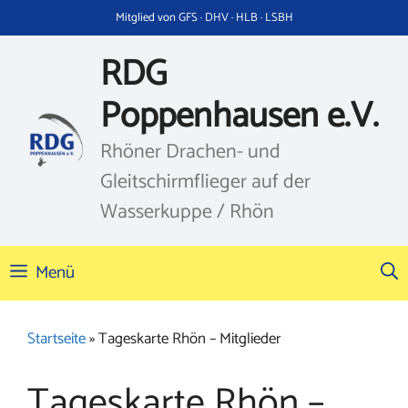
Zum
Mitglied von GFS · DHV · HLB · LSBH
Inhalt
springen
RDG
Poppenhausen e.V.
Rhöner Drachen- und
Gleitschirmflieger auf der
Wasserkuppe / Rhön
Menü
Startseite
»
Tageskarte Rhön – Mitglieder
Tageskarte Rhön –