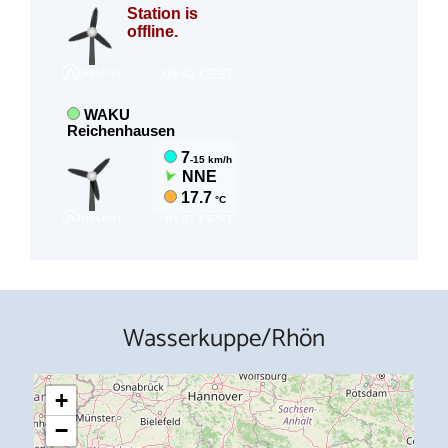
Wasserkuppe/Rhön
+
−