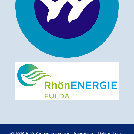
© 2026 RDG Poppenhausen e.V. |
Impressum
|
Datenschutz
|