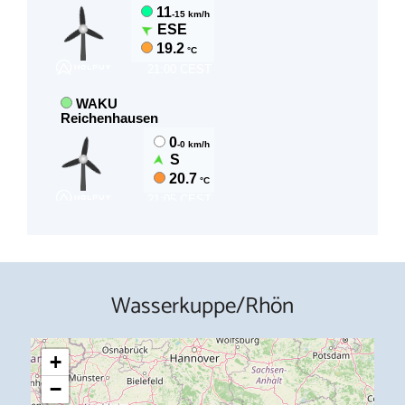
Wasserkuppe/Rhön
+
−