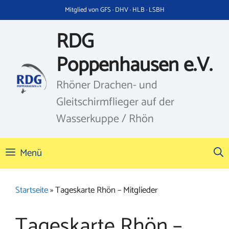
Zum
Mitglied von GFS · DHV · HLB · LSBH
Inhalt
springen
RDG
Poppenhausen e.V.
Rhöner Drachen- und
Gleitschirmflieger auf der
Wasserkuppe / Rhön
Menü
Startseite
»
Tageskarte Rhön – Mitglieder
Tageskarte Rhön –