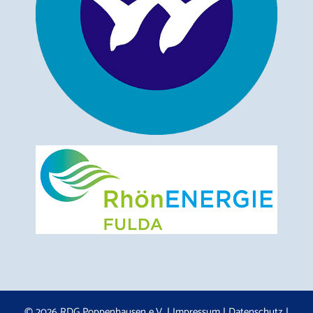
© 2026 RDG Poppenhausen e.V. |
Impressum
|
Datenschutz
|