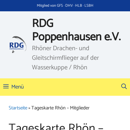
Zum
Mitglied von GFS · DHV · HLB · LSBH
Inhalt
springen
RDG
Poppenhausen e.V.
Rhöner Drachen- und
Gleitschirmflieger auf der
Wasserkuppe / Rhön
Menü
Startseite
»
Tageskarte Rhön – Mitglieder
Tageskarte Rhön –