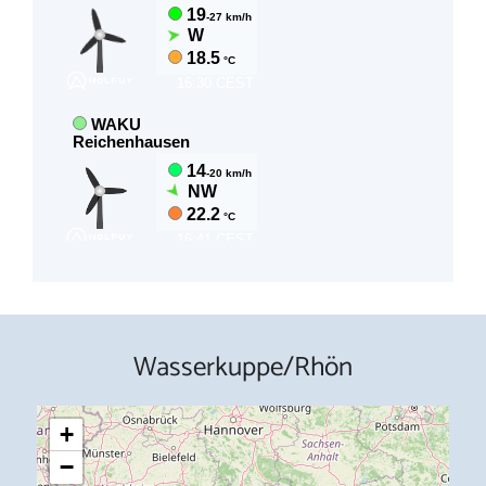
Wasserkuppe/Rhön
+
−