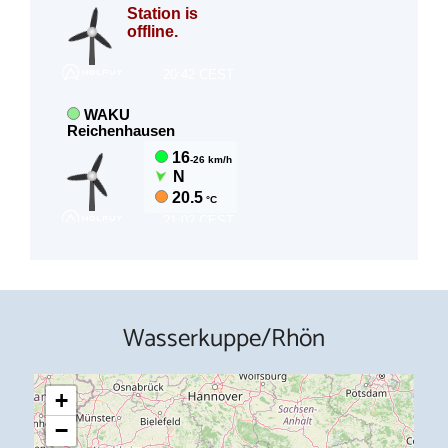
Wasserkuppe/Rhön
+
−