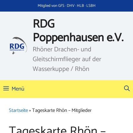
Zum
Mitglied von GFS · DHV · HLB · LSBH
Inhalt
springen
RDG
Poppenhausen e.V.
Rhöner Drachen- und
Gleitschirmflieger auf der
Wasserkuppe / Rhön
Menü
Startseite
»
Tageskarte Rhön – Mitglieder
Tageskarte Rhön –