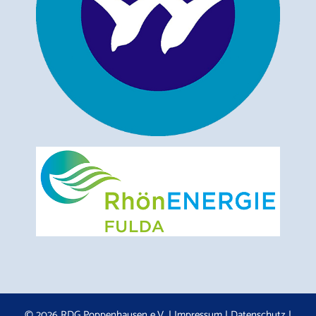
© 2026 RDG Poppenhausen e.V. |
Impressum
|
Datenschutz
|