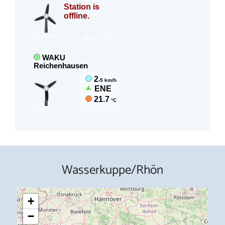
Wasserkuppe/Rhön
+
−