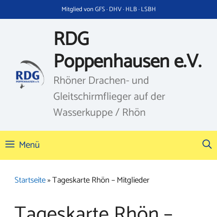
Zum
Mitglied von GFS · DHV · HLB · LSBH
Inhalt
springen
RDG
Poppenhausen e.V.
Rhöner Drachen- und
Gleitschirmflieger auf der
Wasserkuppe / Rhön
Menü
Startseite
»
Tageskarte Rhön – Mitglieder
Tageskarte Rhön –