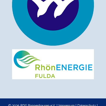
© 2026 RDG Poppenhausen e.V. |
Impressum
|
Datenschutz
|