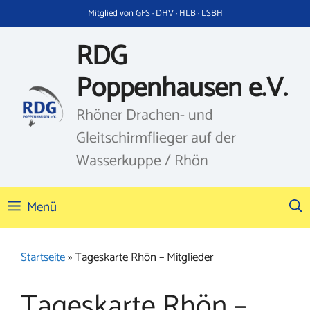
Zum
Mitglied von GFS · DHV · HLB · LSBH
Inhalt
springen
RDG
Poppenhausen e.V.
Rhöner Drachen- und
Gleitschirmflieger auf der
Wasserkuppe / Rhön
Menü
Startseite
»
Tageskarte Rhön – Mitglieder
Tageskarte Rhön –