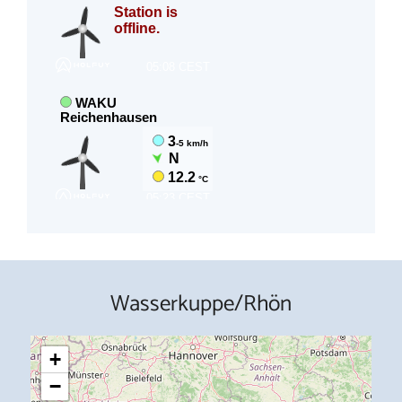
Wasserkuppe/Rhön
+
−