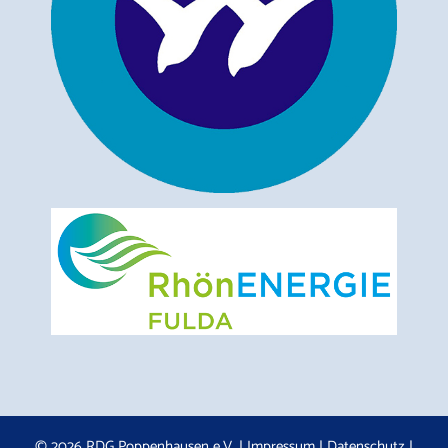
© 2026 RDG Poppenhausen e.V. |
Impressum
|
Datenschutz
|