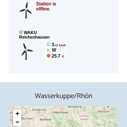
Wasserkuppe/Rhön
+
−