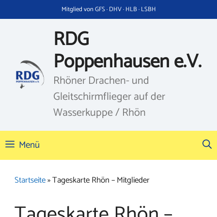
Zum
Mitglied von GFS · DHV · HLB · LSBH
Inhalt
springen
RDG
Poppenhausen e.V.
Rhöner Drachen- und
Gleitschirmflieger auf der
Wasserkuppe / Rhön
Menü
Startseite
»
Tageskarte Rhön – Mitglieder
Tageskarte Rhön –