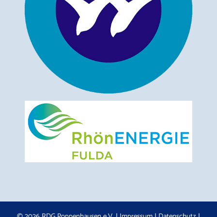
© 2026 RDG Poppenhausen e.V. |
Impressum
|
Datenschutz
|