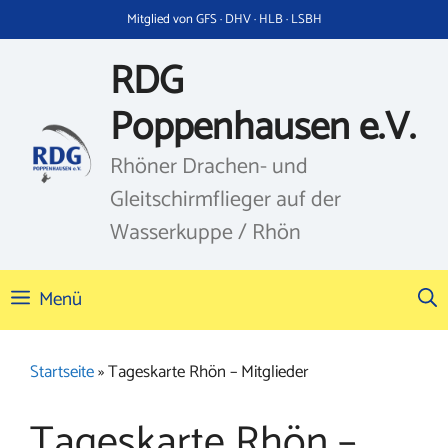
Zum
Mitglied von GFS · DHV · HLB · LSBH
Inhalt
springen
RDG
Poppenhausen e.V.
Rhöner Drachen- und
Gleitschirmflieger auf der
Wasserkuppe / Rhön
Menü
Startseite
»
Tageskarte Rhön – Mitglieder
Tageskarte Rhön –