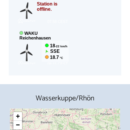
Wasserkuppe/Rhön
+
−