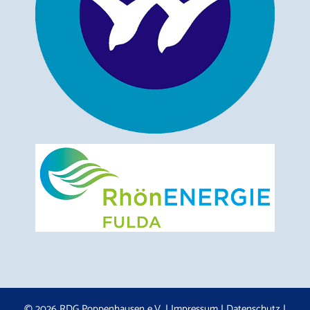
© 2026 RDG Poppenhausen e.V. |
Impressum
|
Datenschutz
|