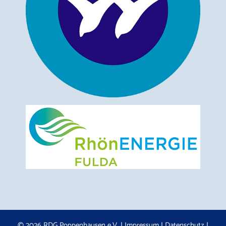
© 2026 RDG Poppenhausen e.V. |
Impressum
|
Datenschutz
|