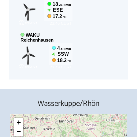
Wasserkuppe/Rhön
+
−