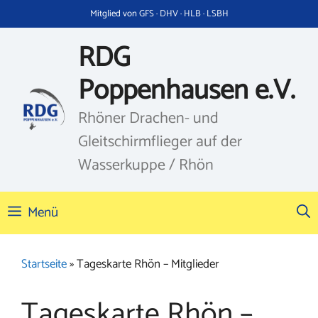
Zum
Mitglied von GFS · DHV · HLB · LSBH
Inhalt
springen
RDG
Poppenhausen e.V.
Rhöner Drachen- und
Gleitschirmflieger auf der
Wasserkuppe / Rhön
Menü
Startseite
»
Tageskarte Rhön – Mitglieder
Tageskarte Rhön –