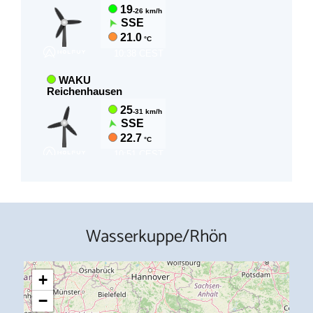
Wasserkuppe/Rhön
+
−