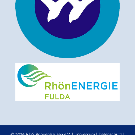
© 2026 RDG Poppenhausen e.V. |
Impressum
|
Datenschutz
|