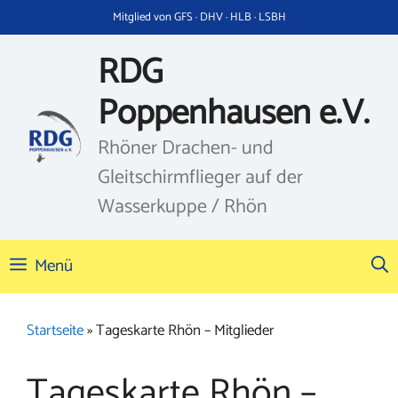
Zum
Mitglied von GFS · DHV · HLB · LSBH
Inhalt
springen
RDG
Poppenhausen e.V.
Rhöner Drachen- und
Gleitschirmflieger auf der
Wasserkuppe / Rhön
Menü
Startseite
»
Tageskarte Rhön – Mitglieder
Tageskarte Rhön –