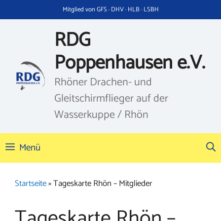
Zum
Mitglied von GFS · DHV · HLB · LSBH
Inhalt
springen
RDG
Poppenhausen e.V.
Rhöner Drachen- und
Gleitschirmflieger auf der
Wasserkuppe / Rhön
Menü
Startseite
»
Tageskarte Rhön – Mitglieder
Tageskarte Rhön –