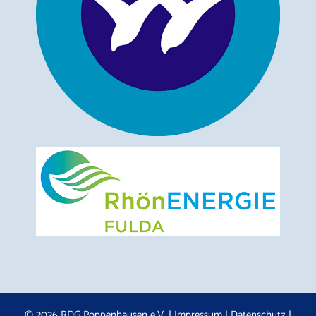
© 2026 RDG Poppenhausen e.V. |
Impressum
|
Datenschutz
|