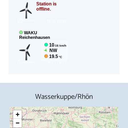
Wasserkuppe/Rhön
+
−