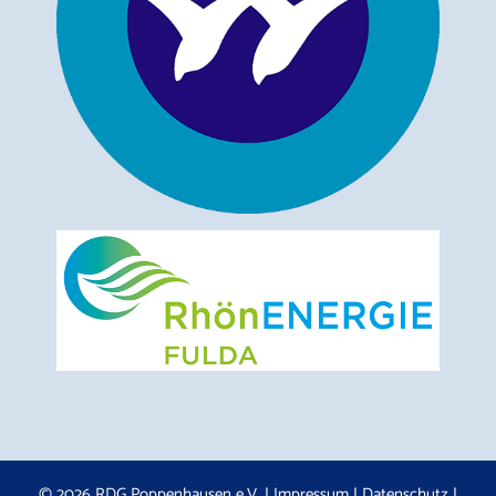
© 2026 RDG Poppenhausen e.V. |
Impressum
|
Datenschutz
|