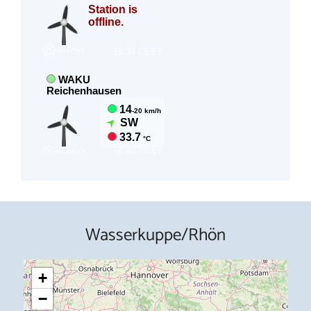
Wasserkuppe/Rhön
+
−