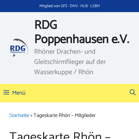
Zum
Mitglied von GFS · DHV · HLB · LSBH
Inhalt
springen
RDG
Poppenhausen e.V.
Rhöner Drachen- und
Gleitschirmflieger auf der
Wasserkuppe / Rhön
Menü
Startseite
»
Tageskarte Rhön – Mitglieder
Tageskarte Rhön –