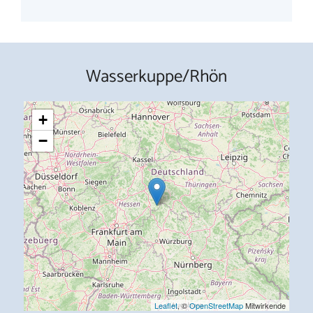
Wasserkuppe/Rhön
+
−
Leaflet
, ©
OpenStreetMap
Mitwirkende