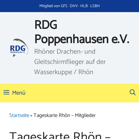
Zum
Mitglied von GFS · DHV · HLB · LSBH
Inhalt
springen
RDG
Poppenhausen e.V.
Rhöner Drachen- und
Gleitschirmflieger auf der
Wasserkuppe / Rhön
Menü
Startseite
»
Tageskarte Rhön – Mitglieder
Tageskarte Rhön –