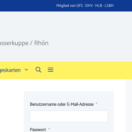
Mitglied von GFS · DHV · HLB · LSBH
asserkuppe / Rhön
geskarten
Benutzername oder E-Mail-Adresse
*
Passwort
*