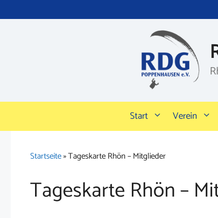
Zum
Inhalt
springen
R
Start
Verein
Startseite
»
Tageskarte Rhön – Mitglieder
Tageskarte Rhön – Mit