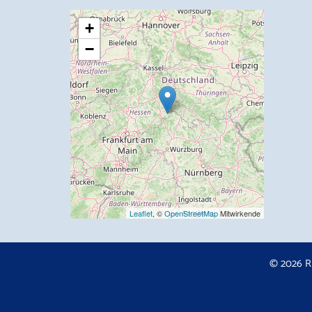
+
−
Leaflet
, ©
OpenStreetMap
Mitwirkende
© 2026 R