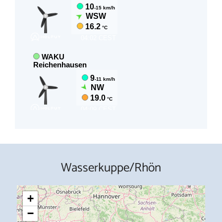
Wasserkuppe/Rhön
+
−