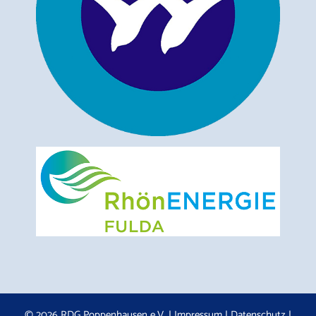
© 2026 RDG Poppenhausen e.V. |
Impressum
|
Datenschutz
|