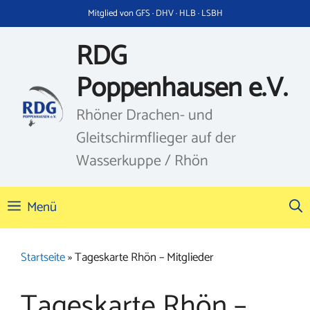
Zum
Mitglied von GFS · DHV · HLB · LSBH
Inhalt
springen
RDG
Poppenhausen e.V.
Rhöner Drachen- und
Gleitschirmflieger auf der
Wasserkuppe / Rhön
Menü
Startseite
»
Tageskarte Rhön – Mitglieder
Tageskarte Rhön –