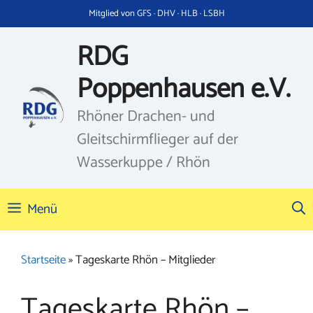
Zum
Mitglied von GFS · DHV · HLB · LSBH
Inhalt
springen
RDG
Poppenhausen e.V.
Rhöner Drachen- und
Gleitschirmflieger auf der
Wasserkuppe / Rhön
Menü
Startseite
»
Tageskarte Rhön – Mitglieder
Tageskarte Rhön –