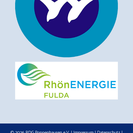
© 2026 RDG Poppenhausen e.V. |
Impressum
|
Datenschutz
|