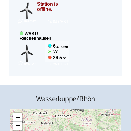
Wasserkuppe/Rhön
+
−