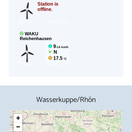
Wasserkuppe/Rhön
+
−