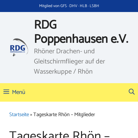
Zum
Mitglied von GFS · DHV · HLB · LSBH
Inhalt
springen
RDG
Poppenhausen e.V.
Rhöner Drachen- und
Gleitschirmflieger auf der
Wasserkuppe / Rhön
Menü
Startseite
»
Tageskarte Rhön – Mitglieder
Tageskarte Rhön –