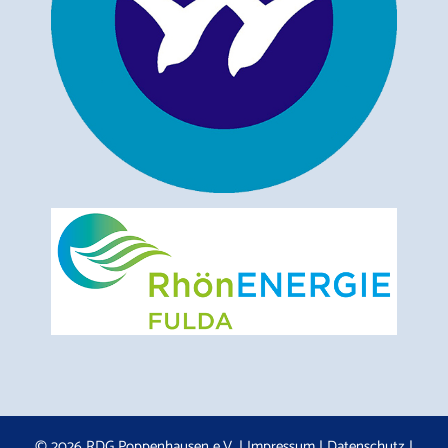
© 2026 RDG Poppenhausen e.V. |
Impressum
|
Datenschutz
|