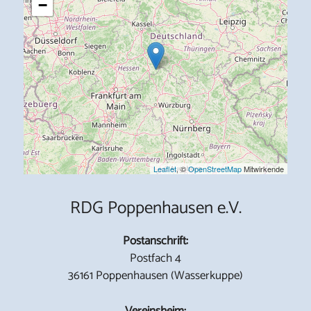
−
Leaflet
, ©
OpenStreetMap
Mitwirkende
RDG Poppenhausen e.V.
Postanschrift:
Postfach 4
36161 Poppenhausen (Wasserkuppe)
Vereinsheim: