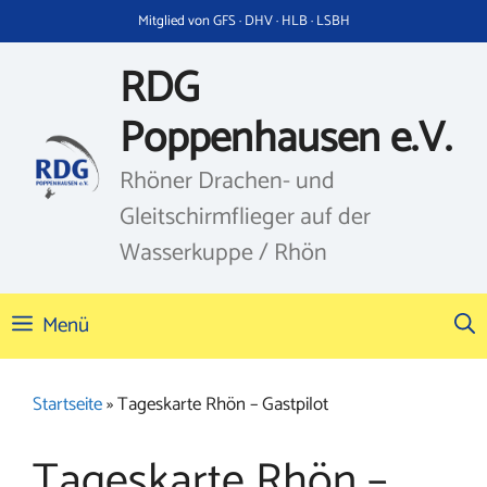
Zum
Mitglied von GFS · DHV · HLB · LSBH
Inhalt
springen
RDG
Poppenhausen e.V.
Rhöner Drachen- und
Gleitschirmflieger auf der
Wasserkuppe / Rhön
Menü
Startseite
»
Tageskarte Rhön – Gastpilot
Tageskarte Rhön –