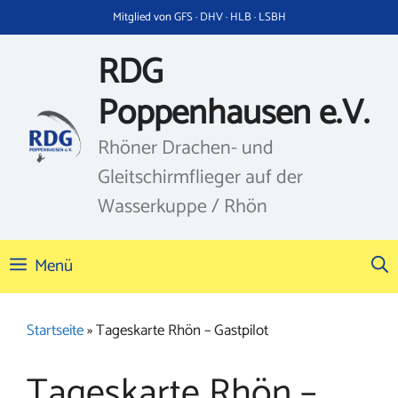
Zum
Mitglied von GFS · DHV · HLB · LSBH
Inhalt
springen
RDG
Poppenhausen e.V.
Rhöner Drachen- und
Gleitschirmflieger auf der
Wasserkuppe / Rhön
Menü
Startseite
»
Tageskarte Rhön – Gastpilot
Tageskarte Rhön –