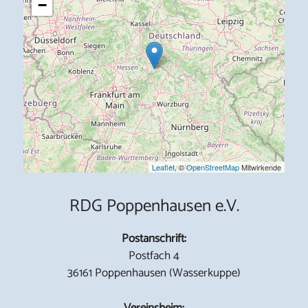
−
Leaflet
, ©
OpenStreetMap
Mitwirkende
RDG Poppenhausen e.V.
Postanschrift:
Postfach 4
36161 Poppenhausen (Wasserkuppe)
Vereinsheim: