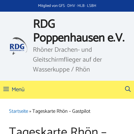
Zum
Mitglied von GFS · DHV · HLB · LSBH
Inhalt
springen
RDG
Poppenhausen e.V.
Rhöner Drachen- und
Gleitschirmflieger auf der
Wasserkuppe / Rhön
Menü
Startseite
»
Tageskarte Rhön – Gastpilot
Tageskarte Rhön –