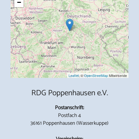
−
Leaflet
, ©
OpenStreetMap
Mitwirkende
RDG Poppenhausen e.V.
Postanschrift:
Postfach 4
36161 Poppenhausen (Wasserkuppe)
Vereinsheim: