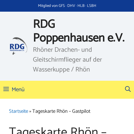
Zum
Mitglied von GFS · DHV · HLB · LSBH
Inhalt
springen
RDG
Poppenhausen e.V.
Rhöner Drachen- und
Gleitschirmflieger auf der
Wasserkuppe / Rhön
Menü
Startseite
»
Tageskarte Rhön – Gastpilot
Tageskarte Rhön –