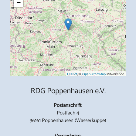
−
Leaflet
, ©
OpenStreetMap
Mitwirkende
RDG Poppenhausen e.V.
Postanschrift:
Postfach 4
36161 Poppenhausen (Wasserkuppe)
Vereinsheim: