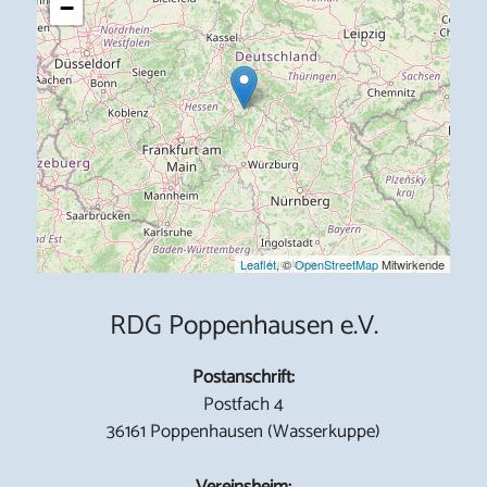
−
Leaflet
, ©
OpenStreetMap
Mitwirkende
RDG Poppenhausen e.V.
Postanschrift:
Postfach 4
36161 Poppenhausen (Wasserkuppe)
Vereinsheim: