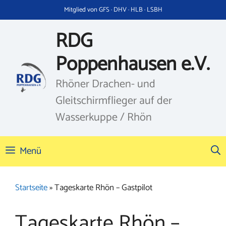
Zum
Mitglied von GFS · DHV · HLB · LSBH
Inhalt
springen
RDG
Poppenhausen e.V.
Rhöner Drachen- und
Gleitschirmflieger auf der
Wasserkuppe / Rhön
Menü
Startseite
»
Tageskarte Rhön – Gastpilot
Tageskarte Rhön –