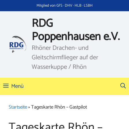
Zum
Mitglied von GFS · DHV · HLB · LSBH
Inhalt
springen
RDG
Poppenhausen e.V.
Rhöner Drachen- und
Gleitschirmflieger auf der
Wasserkuppe / Rhön
Menü
Startseite
»
Tageskarte Rhön – Gastpilot
Tageskarte Rhön –