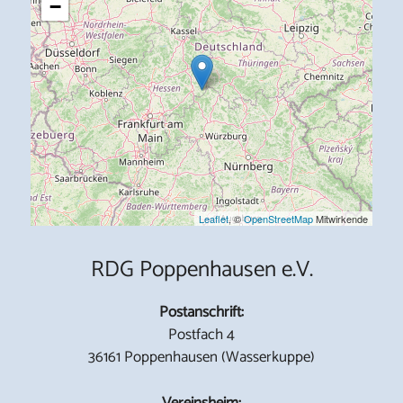
−
Leaflet
, ©
OpenStreetMap
Mitwirkende
RDG Poppenhausen e.V.
Postanschrift:
Postfach 4
36161 Poppenhausen (Wasserkuppe)
Vereinsheim: