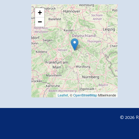
+
−
Leaflet
, ©
OpenStreetMap
Mitwirkende
© 2026 R