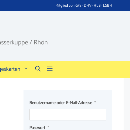
Mitglied von GFS · DHV · HLB · LSBH
asserkuppe / Rhön
geskarten
Benutzername oder E-Mail-Adresse
*
Passwort
*