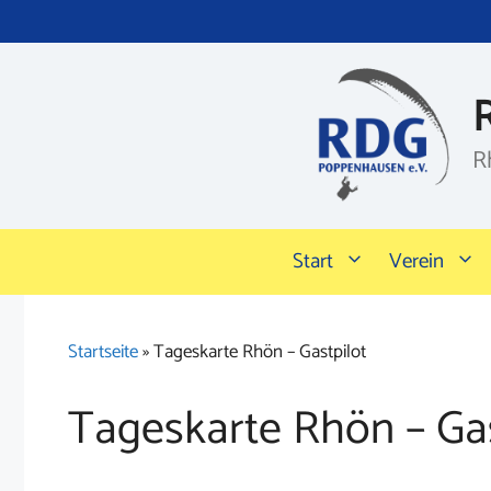
Zum
Inhalt
springen
R
Start
Verein
Startseite
»
Tageskarte Rhön – Gastpilot
Tageskarte Rhön – Gas