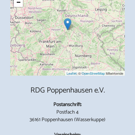
−
Leaflet
, ©
OpenStreetMap
Mitwirkende
RDG Poppenhausen e.V.
Postanschrift:
Postfach 4
36161 Poppenhausen (Wasserkuppe)
Vereinsheim: