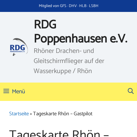
Zum
Mitglied von GFS · DHV · HLB · LSBH
Inhalt
springen
RDG
Poppenhausen e.V.
Rhöner Drachen- und
Gleitschirmflieger auf der
Wasserkuppe / Rhön
Menü
Startseite
»
Tageskarte Rhön – Gastpilot
Tageskarte Rhön –