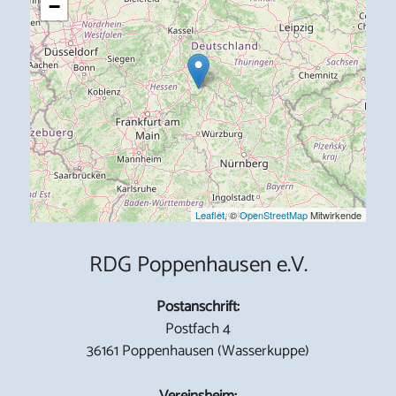
−
Leaflet
, ©
OpenStreetMap
Mitwirkende
RDG Poppenhausen e.V.
Postanschrift:
Postfach 4
36161 Poppenhausen (Wasserkuppe)
Vereinsheim: