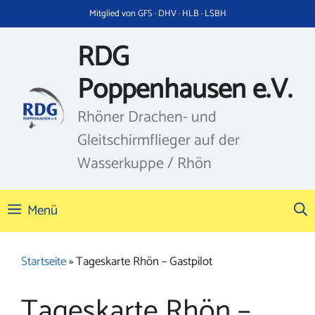
Zum
Mitglied von GFS · DHV · HLB · LSBH
Inhalt
springen
RDG
Poppenhausen e.V.
Rhöner Drachen- und
Gleitschirmflieger auf der
Wasserkuppe / Rhön
Menü
Startseite
»
Tageskarte Rhön – Gastpilot
Tageskarte Rhön –