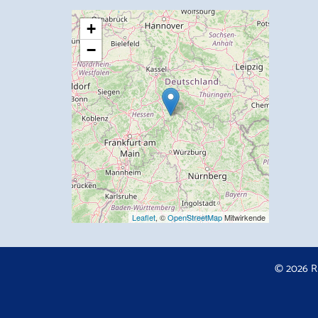
+
−
Leaflet
, ©
OpenStreetMap
Mitwirkende
© 2026 R