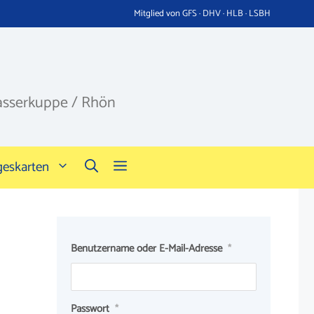
Mitglied von GFS · DHV · HLB · LSBH
asserkuppe / Rhön
geskarten
Benutzername oder E-Mail-Adresse
*
Passwort
*