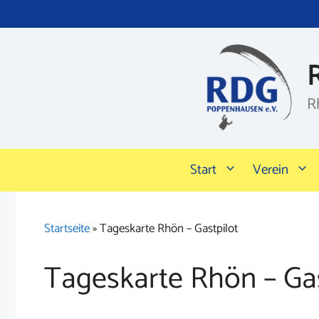
Zum
Inhalt
springen
R
Start
Verein
Startseite
»
Tageskarte Rhön – Gastpilot
Tageskarte Rhön – Gas