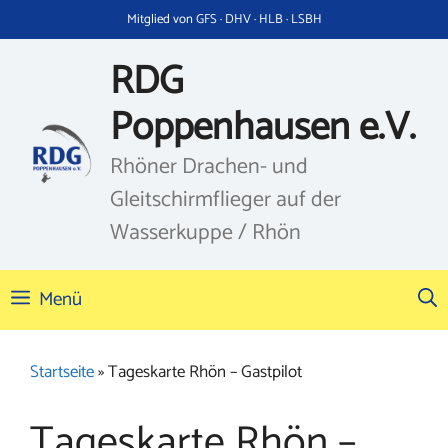
Zum
Mitglied von GFS · DHV · HLB · LSBH
Inhalt
springen
RDG
Poppenhausen e.V.
Rhöner Drachen- und
Gleitschirmflieger auf der
Wasserkuppe / Rhön
Menü
Startseite
»
Tageskarte Rhön – Gastpilot
Tageskarte Rhön –