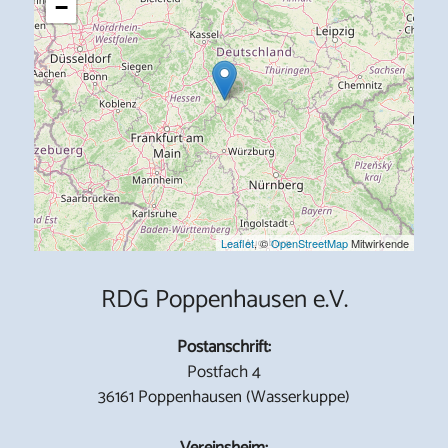
−
Leaflet
, ©
OpenStreetMap
Mitwirkende
RDG Poppenhausen e.V.
Postanschrift:
Postfach 4
36161 Poppenhausen (Wasserkuppe)
Vereinsheim: