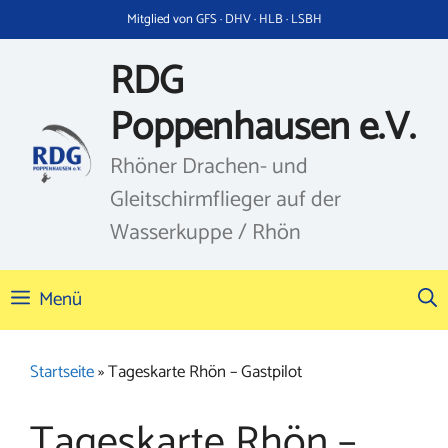
Zum
Mitglied von GFS · DHV · HLB · LSBH
Inhalt
springen
RDG
Poppenhausen e.V.
Rhöner Drachen- und
Gleitschirmflieger auf der
Wasserkuppe / Rhön
Menü
Startseite
»
Tageskarte Rhön – Gastpilot
Tageskarte Rhön –