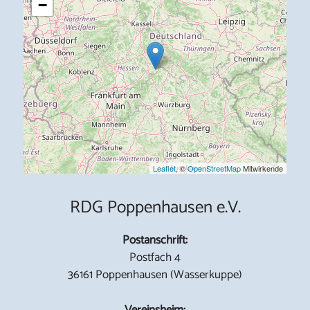
−
Leaflet
, ©
OpenStreetMap
Mitwirkende
RDG Poppenhausen e.V.
Postanschrift:
Postfach 4
36161 Poppenhausen (Wasserkuppe)
Vereinsheim: