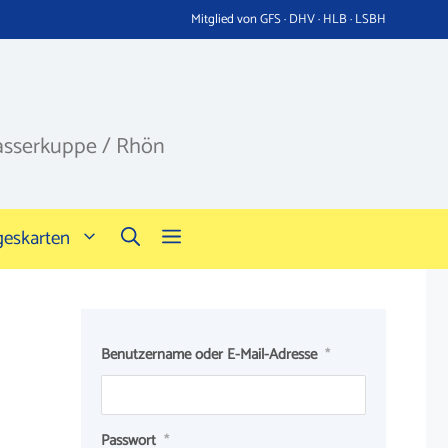
Mitglied von GFS · DHV · HLB · LSBH
asserkuppe / Rhön
geskarten
Benutzername oder E-Mail-Adresse
*
Passwort
*