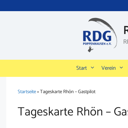
Zum
Inhalt
springen
R
Start
Verein
Startseite
»
Tageskarte Rhön – Gastpilot
Tageskarte Rhön – Gas