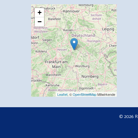
+
−
Leaflet
, ©
OpenStreetMap
Mitwirkende
© 2026 R